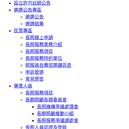
設立許可註銷公告
遴選公告專區
遴選公告
遴選結果
民眾專區
長照線上申請
長照服務業務介紹
長照服務項目
長照服務特約單位
照服員自費班開課訊息
申訴管道
常見問答
專業人員
長照服務項目
長期照顧各類委員會
長照機構爭議處理會
長期照顧推動小組
長照服務爭議調處會
長照人員認證及登錄