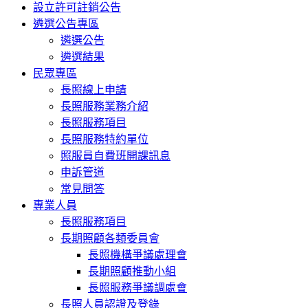
設立許可註銷公告
遴選公告專區
遴選公告
遴選結果
民眾專區
長照線上申請
長照服務業務介紹
長照服務項目
長照服務特約單位
照服員自費班開課訊息
申訴管道
常見問答
專業人員
長照服務項目
長期照顧各類委員會
長照機構爭議處理會
長期照顧推動小組
長照服務爭議調處會
長照人員認證及登錄