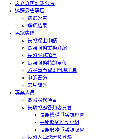
設立許可註銷公告
遴選公告專區
遴選公告
遴選結果
民眾專區
長照線上申請
長照服務業務介紹
長照服務項目
長照服務特約單位
照服員自費班開課訊息
申訴管道
常見問答
專業人員
長照服務項目
長期照顧各類委員會
長照機構爭議處理會
長期照顧推動小組
長照服務爭議調處會
長照人員認證及登錄