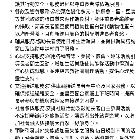
護其行動安全，服務過程以尊重長者隱私為原則。
餐飲及營養服務:為使菜色變化多元、挑選魚、蛋、豆腐
等質地較軟的蛋白質來源作為食材，並注重長者纖維量
的攝取，茹素長者適量使用植物性蛋白替代動物性蛋白
以均衡營養，且創新運用顏色的搭配增進長者食慾。
輔具服務:協助長者使用日常生活輔具，並提供輔具諮詢
窗口及協助申請輔具等服務。
心理支持服務:運用各種音樂、美術、懷舊、趣味活動引
導長者間之互動，增加生活樂趣使其能從活動中得到自
信心與成就感，並連結宗教社團辦理活動，提供心理及
靈性支持。
交通接送服務:提供車輛接送長者至中心及回家服務，以
確保接送過程安全，並盡量配合家屬上下班時間，提高
長者參與動機與減輕家屬接送之困擾。
社會參與服務:安排社區活動及鼓勵長者自主參與活動，
不定期舉辦戶外旅遊活動，讓長者出外踏青遊覽，以增
加社會融入與接觸大自然，紓解身心。
預防引發其他失能或加重失能之服務:每日規劃不同的活
動，涵蓋體能、懷舊、烹飪、園藝、藝術創作、戶外旅