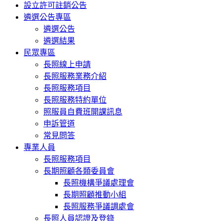
設立許可註銷公告
遴選公告專區
遴選公告
遴選結果
民眾專區
長照線上申請
長照服務業務介紹
長照服務項目
長照服務特約單位
照服員自費班開課訊息
申訴管道
常見問答
專業人員
長照服務項目
長期照顧各類委員會
長照機構爭議處理會
長期照顧推動小組
長照服務爭議調處會
長照人員認證及登錄