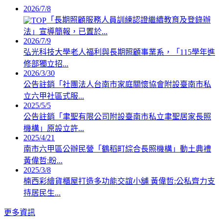
2026/7/8
「長期照顧服務人員訓練認證繼續教育及登錄辦
法」宣導簡報，已置於...
2026/7/9
弘光科技大學老人福利與長期照顧事業系，「115學年進
修部獨立招...
2026/3/30
公告註銷「社團法人台南市家庭關懷協會附設臺南市私
立六甲社區式服...
2025/5/5
公告註銷「聿聖有限公司附設臺南市私立聿聖居家長照
機構」原設立許...
2025/4/21
南市六甲區公辦民營「鶴稻町綜合長照機構」動土典禮
黃偉哲:盼...
2025/3/8
楠西彩繪貨櫃屋打造多功能交誼小舖 黃偉哲:公私齊力支
持居民生...
更多資訊