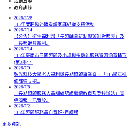
活動宣導
教育訓練
2026/7/28
115年度聘僱外籍看護家庭紓壓支持活動
2026/7/14
【公告】衛生福利部「長照輔具新制與舊制對照表」及
「長照輔具新制...
2026/7/14
115年臺南市日間照顧及小規模多機能服務資源涵蓋情形
(第2季)。
2026/7/9
弘光科技大學老人福利與長期照顧事業系，「115學年進
修部獨立招...
2026/7/8
「長期照顧服務人員訓練認證繼續教育及登錄辦法」宣
導簡報，已置於...
2026/7/2
115年照顧服務員自費班7月課程
更多資訊