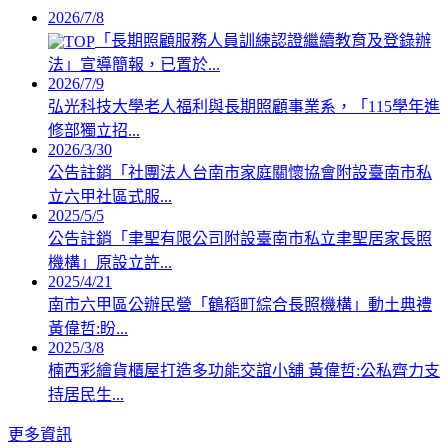
2026/7/8
「長期照顧服務人員訓練認證繼續教育及登錄辦
法」宣導簡報，已置於...
2026/7/9
弘光科技大學老人福利與長期照顧事業系，「115學年進
修部獨立招...
2026/3/30
公告註銷「社團法人台南市家庭關懷協會附設臺南市私
立六甲社區式服...
2025/5/5
公告註銷「聿聖有限公司附設臺南市私立聿聖居家長照
機構」原設立許...
2025/4/21
南市六甲區公辦民營「鶴稻町綜合長照機構」動土典禮
黃偉哲:盼...
2025/3/8
楠西彩繪貨櫃屋打造多功能交誼小舖 黃偉哲:公私齊力支
持居民生...
更多資訊