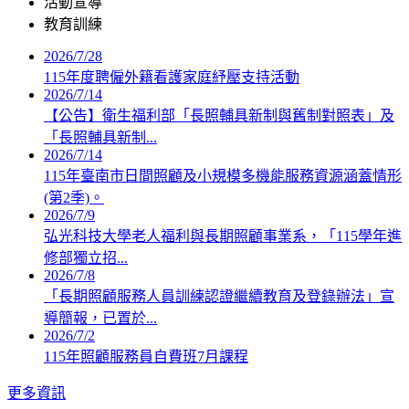
活動宣導
教育訓練
2026/7/28
115年度聘僱外籍看護家庭紓壓支持活動
2026/7/14
【公告】衛生福利部「長照輔具新制與舊制對照表」及
「長照輔具新制...
2026/7/14
115年臺南市日間照顧及小規模多機能服務資源涵蓋情形
(第2季)。
2026/7/9
弘光科技大學老人福利與長期照顧事業系，「115學年進
修部獨立招...
2026/7/8
「長期照顧服務人員訓練認證繼續教育及登錄辦法」宣
導簡報，已置於...
2026/7/2
115年照顧服務員自費班7月課程
更多資訊