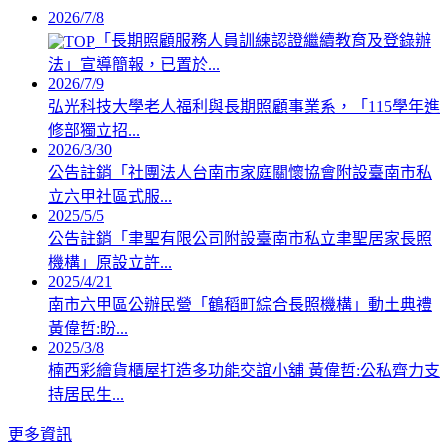
2026/7/8
「長期照顧服務人員訓練認證繼續教育及登錄辦
法」宣導簡報，已置於...
2026/7/9
弘光科技大學老人福利與長期照顧事業系，「115學年進
修部獨立招...
2026/3/30
公告註銷「社團法人台南市家庭關懷協會附設臺南市私
立六甲社區式服...
2025/5/5
公告註銷「聿聖有限公司附設臺南市私立聿聖居家長照
機構」原設立許...
2025/4/21
南市六甲區公辦民營「鶴稻町綜合長照機構」動土典禮
黃偉哲:盼...
2025/3/8
楠西彩繪貨櫃屋打造多功能交誼小舖 黃偉哲:公私齊力支
持居民生...
更多資訊