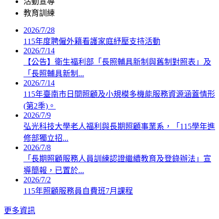
活動宣導
教育訓練
2026/7/28
115年度聘僱外籍看護家庭紓壓支持活動
2026/7/14
【公告】衛生福利部「長照輔具新制與舊制對照表」及
「長照輔具新制...
2026/7/14
115年臺南市日間照顧及小規模多機能服務資源涵蓋情形
(第2季)。
2026/7/9
弘光科技大學老人福利與長期照顧事業系，「115學年進
修部獨立招...
2026/7/8
「長期照顧服務人員訓練認證繼續教育及登錄辦法」宣
導簡報，已置於...
2026/7/2
115年照顧服務員自費班7月課程
更多資訊