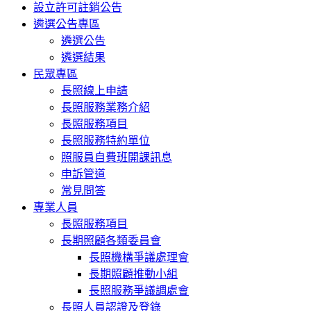
設立許可註銷公告
遴選公告專區
遴選公告
遴選結果
民眾專區
長照線上申請
長照服務業務介紹
長照服務項目
長照服務特約單位
照服員自費班開課訊息
申訴管道
常見問答
專業人員
長照服務項目
長期照顧各類委員會
長照機構爭議處理會
長期照顧推動小組
長照服務爭議調處會
長照人員認證及登錄