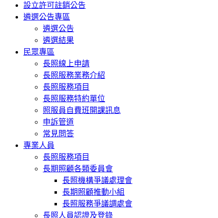
設立許可註銷公告
遴選公告專區
遴選公告
遴選結果
民眾專區
長照線上申請
長照服務業務介紹
長照服務項目
長照服務特約單位
照服員自費班開課訊息
申訴管道
常見問答
專業人員
長照服務項目
長期照顧各類委員會
長照機構爭議處理會
長期照顧推動小組
長照服務爭議調處會
長照人員認證及登錄