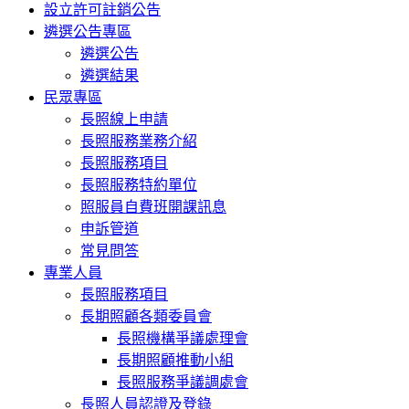
設立許可註銷公告
遴選公告專區
遴選公告
遴選結果
民眾專區
長照線上申請
長照服務業務介紹
長照服務項目
長照服務特約單位
照服員自費班開課訊息
申訴管道
常見問答
專業人員
長照服務項目
長期照顧各類委員會
長照機構爭議處理會
長期照顧推動小組
長照服務爭議調處會
長照人員認證及登錄