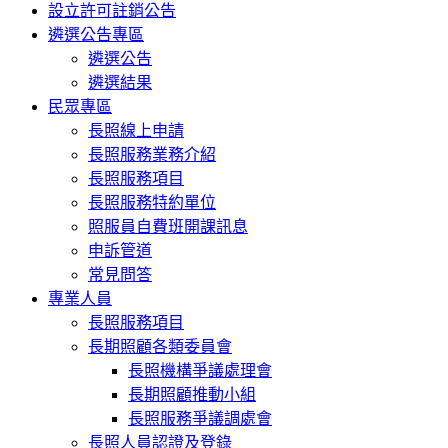
設立許可註銷公告
遴選公告專區
遴選公告
遴選結果
民眾專區
長照線上申請
長照服務業務介紹
長照服務項目
長照服務特約單位
照服員自費班開課訊息
申訴管道
常見問答
專業人員
長照服務項目
長期照顧各類委員會
長照機構爭議處理會
長期照顧推動小組
長照服務爭議調處會
長照人員認證及登錄