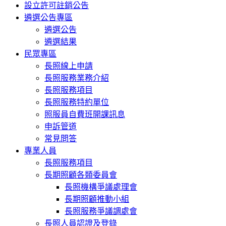
設立許可註銷公告
遴選公告專區
遴選公告
遴選結果
民眾專區
長照線上申請
長照服務業務介紹
長照服務項目
長照服務特約單位
照服員自費班開課訊息
申訴管道
常見問答
專業人員
長照服務項目
長期照顧各類委員會
長照機構爭議處理會
長期照顧推動小組
長照服務爭議調處會
長照人員認證及登錄