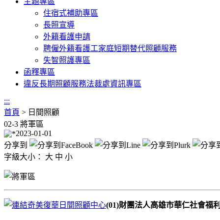
主題專區
住宿式補助專區
長照宣導
外籍看護申請
聘僱外籍看護工家庭短期替代照顧服務
失智照護專區
函釋專區
違反長期照顧服務法裁處資訊專區
:::
首頁
>
日間照顧
02-3 將軍區
2023-01-01
分享到
字級大小：
大
中
小
(01)財團法人高雄市華仁社會