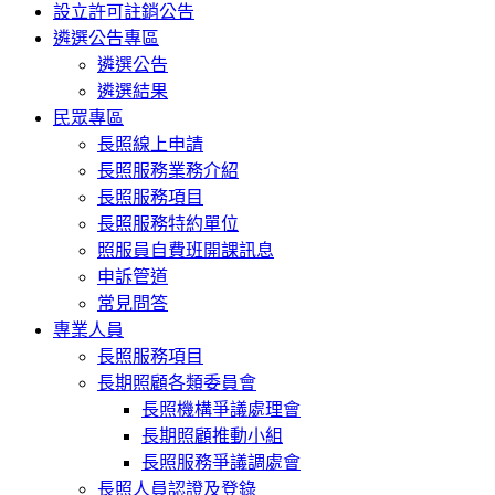
設立許可註銷公告
遴選公告專區
遴選公告
遴選結果
民眾專區
長照線上申請
長照服務業務介紹
長照服務項目
長照服務特約單位
照服員自費班開課訊息
申訴管道
常見問答
專業人員
長照服務項目
長期照顧各類委員會
長照機構爭議處理會
長期照顧推動小組
長照服務爭議調處會
長照人員認證及登錄