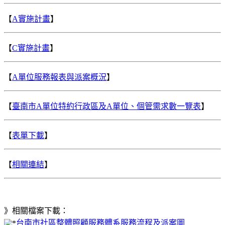
【
A實施計畫
】
【
C實施計畫
】
【
A單位服務報表與派案概況
】
【
臺南市A單位特約行政區及A單位、個管需求數一覽表
】
【
表單下載
】
【
相關連結
】
》相關檔案下載：
台南市社區整體照顧服務體系服務流程及派案圖