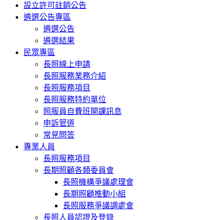
設立許可註銷公告
遴選公告專區
遴選公告
遴選結果
民眾專區
長照線上申請
長照服務業務介紹
長照服務項目
長照服務特約單位
照服員自費班開課訊息
申訴管道
常見問答
專業人員
長照服務項目
長期照顧各類委員會
長照機構爭議處理會
長期照顧推動小組
長照服務爭議調處會
長照人員認證及登錄