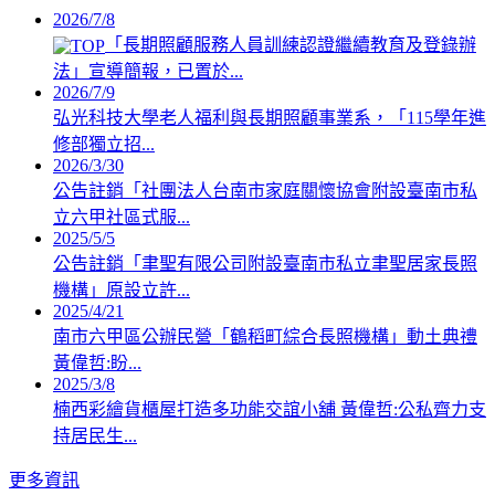
2026/7/8
「長期照顧服務人員訓練認證繼續教育及登錄辦
法」宣導簡報，已置於...
2026/7/9
弘光科技大學老人福利與長期照顧事業系，「115學年進
修部獨立招...
2026/3/30
公告註銷「社團法人台南市家庭關懷協會附設臺南市私
立六甲社區式服...
2025/5/5
公告註銷「聿聖有限公司附設臺南市私立聿聖居家長照
機構」原設立許...
2025/4/21
南市六甲區公辦民營「鶴稻町綜合長照機構」動土典禮
黃偉哲:盼...
2025/3/8
楠西彩繪貨櫃屋打造多功能交誼小舖 黃偉哲:公私齊力支
持居民生...
更多資訊