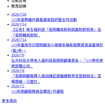
活動宣導
教育訓練
2026/7/28
115年度聘僱外籍看護家庭紓壓支持活動
2026/7/14
【公告】衛生福利部「長照輔具新制與舊制對照表」及
「長照輔具新制...
2026/7/14
115年臺南市日間照顧及小規模多機能服務資源涵蓋情形
(第2季)。
2026/7/9
弘光科技大學老人福利與長期照顧事業系，「115學年進
修部獨立招...
2026/7/8
「長期照顧服務人員訓練認證繼續教育及登錄辦法」宣
導簡報，已置於...
2026/7/2
115年照顧服務員自費班7月課程
更多資訊