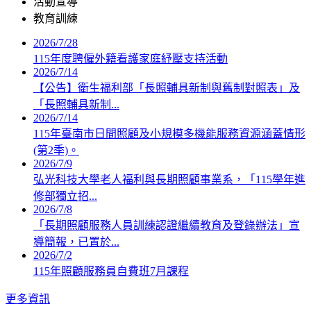
活動宣導
教育訓練
2026/7/28
115年度聘僱外籍看護家庭紓壓支持活動
2026/7/14
【公告】衛生福利部「長照輔具新制與舊制對照表」及
「長照輔具新制...
2026/7/14
115年臺南市日間照顧及小規模多機能服務資源涵蓋情形
(第2季)。
2026/7/9
弘光科技大學老人福利與長期照顧事業系，「115學年進
修部獨立招...
2026/7/8
「長期照顧服務人員訓練認證繼續教育及登錄辦法」宣
導簡報，已置於...
2026/7/2
115年照顧服務員自費班7月課程
更多資訊