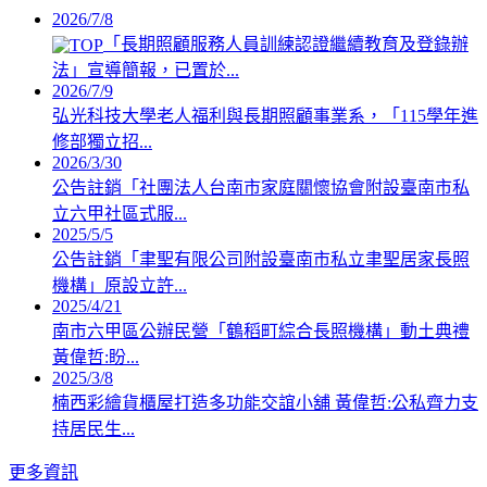
2026/7/8
「長期照顧服務人員訓練認證繼續教育及登錄辦
法」宣導簡報，已置於...
2026/7/9
弘光科技大學老人福利與長期照顧事業系，「115學年進
修部獨立招...
2026/3/30
公告註銷「社團法人台南市家庭關懷協會附設臺南市私
立六甲社區式服...
2025/5/5
公告註銷「聿聖有限公司附設臺南市私立聿聖居家長照
機構」原設立許...
2025/4/21
南市六甲區公辦民營「鶴稻町綜合長照機構」動土典禮
黃偉哲:盼...
2025/3/8
楠西彩繪貨櫃屋打造多功能交誼小舖 黃偉哲:公私齊力支
持居民生...
更多資訊