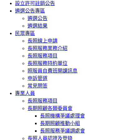
設立許可註銷公告
遴選公告專區
遴選公告
遴選結果
民眾專區
長照線上申請
長照服務業務介紹
長照服務項目
長照服務特約單位
照服員自費班開課訊息
申訴管道
常見問答
專業人員
長照服務項目
長期照顧各類委員會
長照機構爭議處理會
長期照顧推動小組
長照服務爭議調處會
長照人員認證及登錄