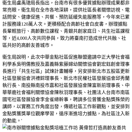
衛生局盧禹璁局長指出，台南市有很多優質據點辦理成果都非
常亮眼，衛生局在全市各地深耕，提供社區長者關懷訪視、電
話問安、健康促進、共餐、預防延緩失能服務等，今年來已累
計服務達120萬人次。更積極配合高齡社會白皮書，辦理據點
長輩輕旅行、高齡數位課程、青銀共創家庭日、共生社區課程
等，近4,000人次共同參與，致力將臺南打造成世代共融、社
區共好的高齡友善城市。
衛生局說明，此次中華金點社區促進聯盟邀請中正大學社會福
利學系吳明儒教授及嘉義縣紫藤婦幼關懷協會劉宏鈺創會理事
長進行「共生社區」試煉計畫輔導，另安排新北市五股區更新
社區發展協會洪禮錝理事長、新北市民權社區發展協會邱秀蘭
執行長、南投縣南投市嘉和社區發展協會陳富新前理事長、中
華華鹿社會福利關懷協會陳秋羽理事長、社團法人台南市南區
國宅社區發展協會李金雀總幹事，聘請多位曾獲金點獎殊榮的
講師，以實務工作角度出發，傳遞社區工作新觀點，並安排到
金點獎獲獎單位觀摩學習，循序漸進培力據點，為社區注入新
的動能。'