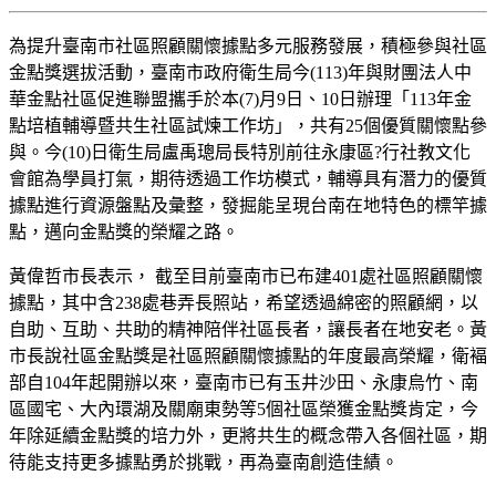
為提升臺南市社區照顧關懷據點多元服務發展，積極參與社區
金點獎選拔活動，臺南市政府衛生局今(113)年與財團法人中
華金點社區促進聯盟攜手於本(7)月9日、10日辦理「113年金
點培植輔導暨共生社區試煉工作坊」，共有25個優質關懷點參
與。今(10)日衛生局盧禹璁局長特別前往永康區?行社教文化
會館為學員打氣，期待透過工作坊模式，輔導具有潛力的優質
據點進行資源盤點及彙整，發掘能呈現台南在地特色的標竿據
點，邁向金點獎的榮耀之路。
黃偉哲市長表示， 截至目前臺南市已布建401處社區照顧關懷
據點，其中含238處巷弄長照站，希望透過綿密的照顧網，以
自助、互助、共助的精神陪伴社區長者，讓長者在地安老。黃
市長說社區金點獎是社區照顧關懷據點的年度最高榮耀，衛褔
部自104年起開辦以來，臺南市已有玉井沙田、永康烏竹、南
區國宅、大內環湖及關廟東勢等5個社區榮獲金點獎肯定，今
年除延續金點獎的培力外，更將共生的概念帶入各個社區，期
待能支持更多據點勇於挑戰，再為臺南創造佳績。