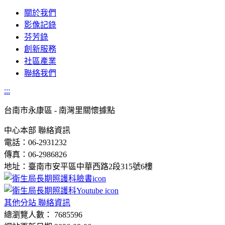
關於我們
影像記錄
芬芳錄
創新服務
社區產業
聯絡我們
:::
台南市
永康區 - 南灣里關懷據點
中心本部 聯絡資訊
電話：06-2931232
傳真：06-2986826
地址：臺南市安平區中華西路2段315號6樓
其他分站 聯絡資訊
總瀏覽人數： 7685596