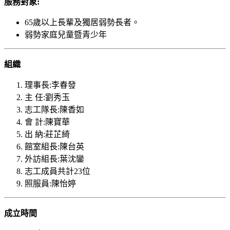
服務對象:
65歲以上長輩及獨居弱勢長者。
弱勢家庭兒童暨青少年
組織
理事長:李春發
主 任:劉秀玉
志工隊長:陳香如
會 計:陳寶華
出 納:莊芷綺
館室組長:陳台英
外訪組長:葉沈鑾
志工成員共計23位
照服員:陳怡婷
成立時間