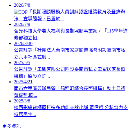
2026/7/8
「長期照顧服務人員訓練認證繼續教育及登錄辦
法」宣導簡報，已置於...
2026/7/9
弘光科技大學老人福利與長期照顧事業系，「115學年進
修部獨立招...
2026/3/30
公告註銷「社團法人台南市家庭關懷協會附設臺南市私
立六甲社區式服...
2025/5/5
公告註銷「聿聖有限公司附設臺南市私立聿聖居家長照
機構」原設立許...
2025/4/21
南市六甲區公辦民營「鶴稻町綜合長照機構」動土典禮
黃偉哲:盼...
2025/3/8
楠西彩繪貨櫃屋打造多功能交誼小舖 黃偉哲:公私齊力支
持居民生...
更多資訊