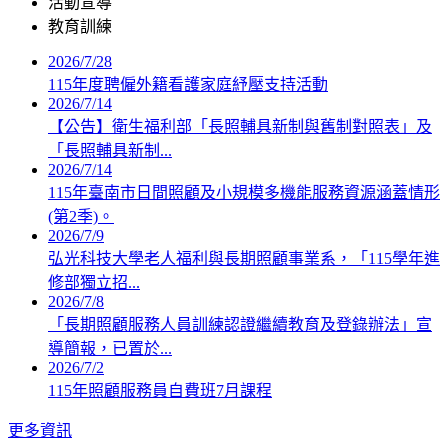
活動宣導
教育訓練
2026/7/28
115年度聘僱外籍看護家庭紓壓支持活動
2026/7/14
【公告】衛生福利部「長照輔具新制與舊制對照表」及
「長照輔具新制...
2026/7/14
115年臺南市日間照顧及小規模多機能服務資源涵蓋情形
(第2季)。
2026/7/9
弘光科技大學老人福利與長期照顧事業系，「115學年進
修部獨立招...
2026/7/8
「長期照顧服務人員訓練認證繼續教育及登錄辦法」宣
導簡報，已置於...
2026/7/2
115年照顧服務員自費班7月課程
更多資訊