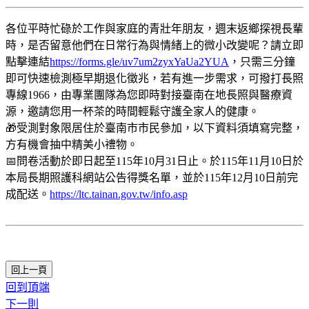
各位平時忙碌於工作與家庭的青壯年朋友，週末返鄉探視長輩
時，是否留意他們在日常行為與情緒上的微小改變呢？請立即
點擊連結
https://forms.gle/uv7um2zyxYaUa2YUA
，只需三分鐘
即可快速檢測極早期退化徵兆，若有進一步需求，可撥打長照
專線1966，由專業團隊為您即時對接臺南在地長照與醫療資
源，邀請您用一杯茶的時間輕鬆守護全家人的健康。
🎁受測對象限居住於臺南市市民參加，以下資料須填寫完整，
方有機會抽中精美小禮物。
📅問卷活動於即日起至115年10月31日止。於115年11月10日於
本局長期照護科網站公告得獎名單，並於115年12月10日前完
成配送。
https://ltc.tainan.gov.tw/info.asp
回上一頁
回到頂端
下一則