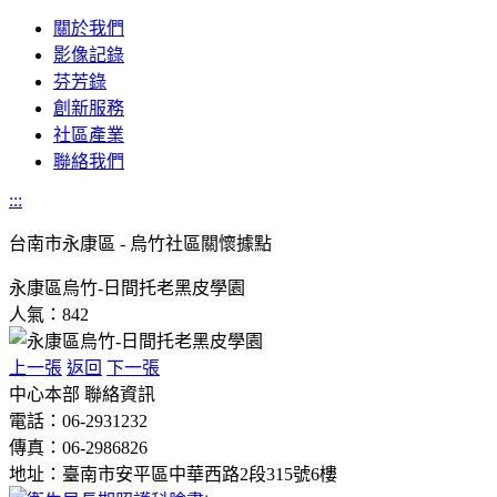
關於我們
影像記錄
芬芳錄
創新服務
社區產業
聯絡我們
:::
台南市
永康區 - 烏竹社區關懷據點
永康區烏竹-日間托老黑皮學園
人氣：842
上一張
返回
下一張
中心本部 聯絡資訊
電話：06-2931232
傳真：06-2986826
地址：臺南市安平區中華西路2段315號6樓