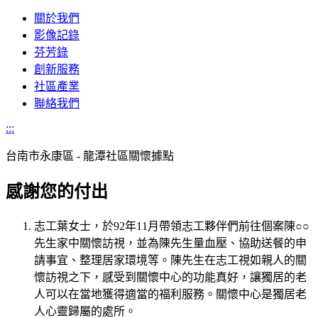
關於我們
影像記錄
芬芳錄
創新服務
社區產業
聯絡我們
:::
台南市
永康區 - 龍潭社區關懷據點
感謝您的付出
志工葉女士，於92年11月帶領志工夥伴們前往個案陳○○
先生家中關懷訪視，並為陳先生量血壓、協助送餐的申
請事宜、整理居家環境等。陳先生在志工視如親人的關
懷訪視之下，感受到關懷中心的功能真好，讓獨居的老
人可以在當地獲得適當的福利服務。關懷中心是獨居老
人心靈歸屬的處所。