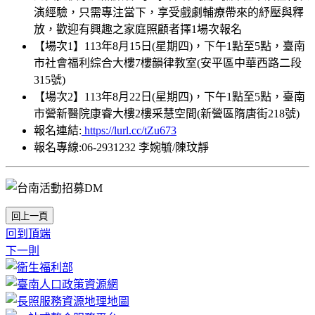
演經驗，只需專注當下，享受戲劇輔療帶來的紓壓與釋
放，歡迎有興趣之家庭照顧者擇1場次報名
【場次1】113年8月15日(星期四)，下午1點至5點，臺南
市社會福利綜合大樓7樓韻律教室(安平區中華西路二段
315號)
【場次2】113年8月22日(星期四)，下午1點至5點，臺南
市營新醫院康睿大樓2樓采慧空間(新營區隋唐街218號)
報名連結:
https://lurl.cc/tZu673
報名專線:06-2931232 李婉毓/陳玟靜
回上一頁
回到頂端
下一則