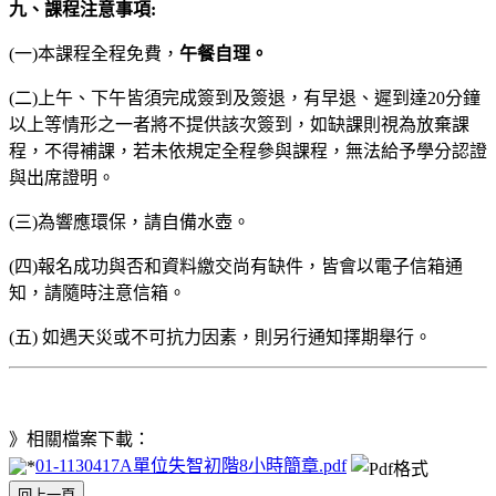
九、課程注意事項:
(一)本課程全程免費，
午餐自理。
(二)上午、下午皆須完成簽到及簽退，有早退、遲到達20分鐘
以上等情形之一者將不提供該次簽到，如缺課則視為放棄課
程，不得補課，若未依規定全程參與課程，無法給予學分認證
與出席證明。
(三)為響應環保，請自備水壺。
(四)報名成功與否和資料繳交尚有缺件，皆會以電子信箱通
知，請隨時注意信箱。
(五) 如遇天災或不可抗力因素，則另行通知擇期舉行。
》相關檔案下載：
01-1130417A單位失智初階8小時簡章.pdf
回上一頁