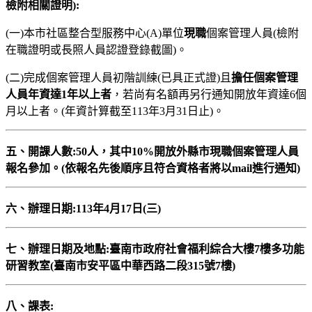
檢附相關證明):
(一)本市社區整合型服務中心(A)單位
現職
個案管理人員(檢附
在職證明或長照人員認證登錄截圖)。
(二)完成個案管理人員初階訓練(已具正式證)且
擔任個案管理
人員年資達1年以上者
，若尚有名額再另行通知開放年資達6個
月以上者。(年資計算截至113年3月31日止)。
五、開課人數:50人，其中10%開放外縣市現職個案管理人員
報名參加。(依報名先後順序且符合資格者將以mail進行通知)
六、辦理日期:113年4月17日(三)
七、辦理日期及地點:
臺南市政府社會福利綜合大樓7樓多功能
研習教室(臺南市安平區中華西路二段315號7樓)
八、課表: