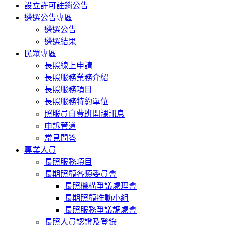
設立許可註銷公告
遴選公告專區
遴選公告
遴選結果
民眾專區
長照線上申請
長照服務業務介紹
長照服務項目
長照服務特約單位
照服員自費班開課訊息
申訴管道
常見問答
專業人員
長照服務項目
長期照顧各類委員會
長照機構爭議處理會
長期照顧推動小組
長照服務爭議調處會
長照人員認證及登錄