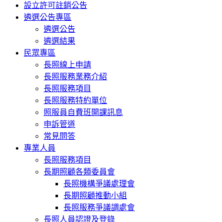
設立許可註銷公告
遴選公告專區
遴選公告
遴選結果
民眾專區
長照線上申請
長照服務業務介紹
長照服務項目
長照服務特約單位
照服員自費班開課訊息
申訴管道
常見問答
專業人員
長照服務項目
長期照顧各類委員會
長照機構爭議處理會
長期照顧推動小組
長照服務爭議調處會
長照人員認證及登錄