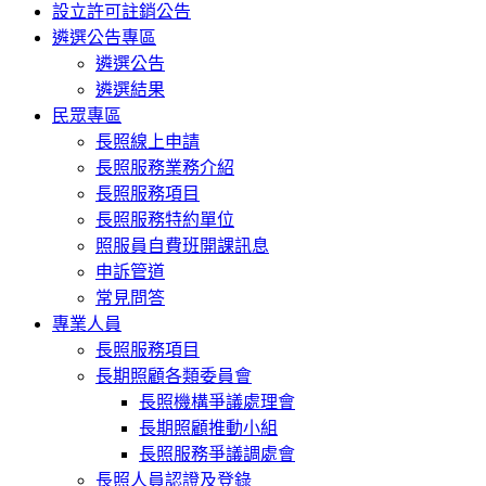
設立許可註銷公告
遴選公告專區
遴選公告
遴選結果
民眾專區
長照線上申請
長照服務業務介紹
長照服務項目
長照服務特約單位
照服員自費班開課訊息
申訴管道
常見問答
專業人員
長照服務項目
長期照顧各類委員會
長照機構爭議處理會
長期照顧推動小組
長照服務爭議調處會
長照人員認證及登錄