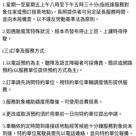
1.星期一至星期五上午八時至下午五時三十分(指抵達服務對
象住家或預訂搭乘地點)，長照提供者可另定延長服務時間，
並向本局備查，以不違反勞動基準法為原則。
2.如遇颱風等特殊狀況，經本市發布停止上班、上課時得停
駛。
(三)訂車及服務方式:
1.以電話預約為主，聽障及語言障礙者可採傳真、簡訊或網路
預約(以服務單位提供預約方式為主)。
2.訂車請先詢問特約單位，視特約單位車輛調度情形提供服
務。
3.服務對象補助額度用罄後，可使用自費搭乘。
4.更改或取消預約須於用車前一日向特約單位提出申請。
5.車輛依約定時間到達接送地點經等候逾十分鐘服務對象尚未
到達，特約單位駕駛員需先以電話連絡，並向特約單位報備，