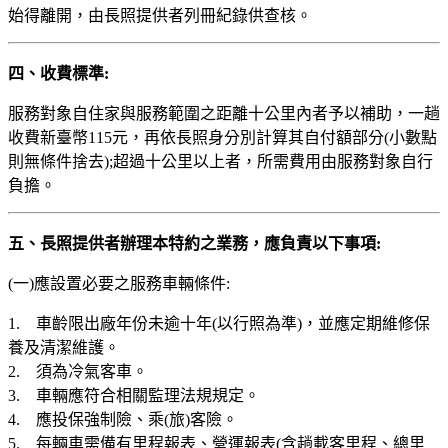
始得離開，由長照提供者列冊紀錄供查核。
四、收費標準:
服務對象自住家與服務範圍之距離十公里內者予以補助，一趟
收費新臺幣115元，再依長照身分別計算其自付額部分(小數點
則無條件捨去);超過十公里以上者，所需費用由服務對象自行
負擔。
五、長照提供者辦理本特約之業務，應負責以下事項:
(一)應設置必要之服務車輛條件:
1. 車齡限出廠年份未逾十年(以行照為準)，並應定期維修保
養及清潔維護。
2. 須為冷氣客車。
3. 車輛應符合相關監理法規規定。
4. 應投保強制險、乘(旅)客險。
5. 每輛車需備有里程報表、營運報表(含趟載客里程、總里