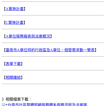
【
A實施計畫
】
【
C實施計畫
】
【
A單位服務報表與派案概況
】
【
臺南市A單位特約行政區及A單位、個管需求數一覽表
】
【
表單下載
】
【
相關連結
】
》相關檔案下載：
台南市社區整體照顧服務體系服務流程及派案圖