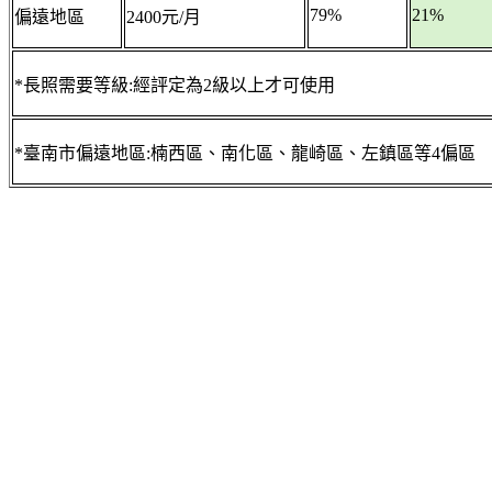
79%
21%
偏遠地區
2400元/月
*長照需要等級:經評定為2級以上才可使用
*臺南市偏遠地區:楠西區、南化區、龍崎區、左鎮區等4偏區