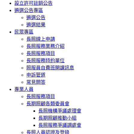
設立許可註銷公告
遴選公告專區
遴選公告
遴選結果
民眾專區
長照線上申請
長照服務業務介紹
長照服務項目
長照服務特約單位
照服員自費班開課訊息
申訴管道
常見問答
專業人員
長照服務項目
長期照顧各類委員會
長照機構爭議處理會
長期照顧推動小組
長照服務爭議調處會
長照人員認證及登錄