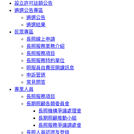
設立許可註銷公告
遴選公告專區
遴選公告
遴選結果
民眾專區
長照線上申請
長照服務業務介紹
長照服務項目
長照服務特約單位
照服員自費班開課訊息
申訴管道
常見問答
專業人員
長照服務項目
長期照顧各類委員會
長照機構爭議處理會
長期照顧推動小組
長照服務爭議調處會
長照人員認證及登錄