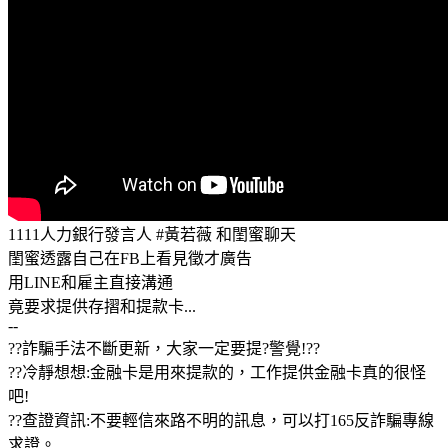
1111人力銀行發言人 #黃若薇 和閨蜜聊天
閨蜜透露自己在FB上看見徵才廣告
用LINE和雇主直接溝通
竟要求提供存摺和提款卡...
--
??詐騙手法不斷更新，大家一定要提?警覺!??
??冷靜想想:金融卡是用來提款的，工作提供金融卡真的很怪
吧!
??查證資訊:不要輕信來路不明的訊息，可以打165反詐騙專線
求證。