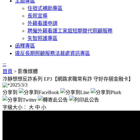
主題專區
住宿式補助專區
長照宣導
外籍看護申請
聘僱外籍看護工家庭短期替代照顧服務
失智照護專區
函釋專區
違反長期照顧服務法裁處資訊專區
:::
首頁
>
影像媒體
冷靜想想反詐系列 EP3【網路求職常有詐 守好存摺金融卡】
2025/3/3
分享到
字級大小：
大
中
小