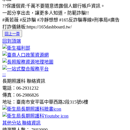
??保護個資:千萬不要隨意透露個人銀行帳戶資訊。
一起分享出去，讓更多人知道，防範詐騙!!
#黃若薇 #反詐騙 #冷靜想想 #165反詐騙專線#刑事局#廣告
打詐儀錶板:https://165dashboard.tw/
回上一頁
回到頂端
:::
長期照護科 聯絡資訊
電話：06-2931232
傳真：06-2986826
地址：臺南市安平區中華西路2段315號6樓
其他分站 聯絡資訊
總瀏覽人數： 7692000