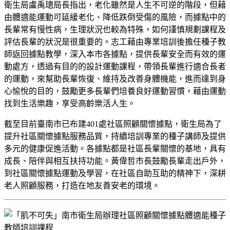
衛生局盧禹璁局長指出，老化雖然是人生不可逆的階段，但藉
由體適能運動可延緩老化、降低跌倒受傷的風險，而據點中的
長輩常有慢性病，生理狀況也較為特殊，如何謹慎規劃課程及
評估長輩的狀況是很重要的。志工藉由專業培訓後擔任種子教
師返回據點教學，深入本市各據點，提供長輩安全而有效的運
動處方，透過有目的的設計運動課程，帶領長輩進行適合長者
的運動，來幫助長輩恢復、維持及改善身體機能，進而達到身
心愉悅的目的，鼓勵更多長輩們培養良好運動習慣，藉由運動
找到生活樂趣，享受高齡樂活人生。
截至目前臺南市已布建401處社區照顧關懷據點，衛生局為了
提升社區關懷據點服務品質，持續培訓專業的種子講師及提供
多元的健康促進活動。各據點都是社區長輩關懷的基地，具有
成長、陪伴與相互扶持功能。黃偉哲市長鼓勵長輩走出戶外，
到社區關懷據點運動及學習，在社區自助互助的精神下，深耕
老人照顧服務，打造在地友善安老的環境。