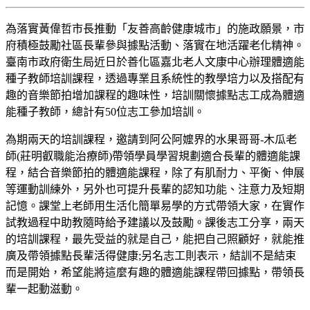
為落實黃偉哲市長推動「友善高齡健康城市」的施政願景，市
府積極鼓勵社區長輩參與據點活動、落實在地活躍老化精神。
臺南市政府衛生局近日於善化區嘉北老人文康中心辦理體適能
種子教師培訓課程，透過專業且系統性的教學培力以及搭配有
趣的音樂節拍增加課程的趣味性，培訓關懷據點志工成為體適
能種子教師，總計有50位志工參加培訓。
為期兩天的培訓課程，邀請到阿公阿嬤界的水果哥哥-木瓜老
師(莊明叡職能治療師)帶領學員學習規劃適合長輩的體適能課
程，結合音樂節拍的體適能課程，除了有肌耐力、平衡、伸展
等運動訓練外，另外也可提升長輩的認知功能、注意力及短期
記憶。課堂上老師用生活化簡單易學的方式帶領大家，在實作
試教過程中助教隨時給予建議以及鼓勵。課後志工分享，兩天
的培訓課程，最先受益的就是自己，能把自己照顧好，就能推
廣及帶領據點長輩活得健康;另名志工則表示，結訓不是結束
而是開始，希望能將這麼有趣的體適能課程帶回據點，帶領長
輩一起動滋動。