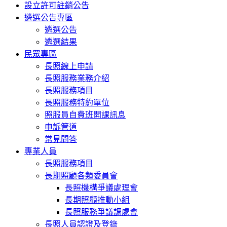
設立許可註銷公告
遴選公告專區
遴選公告
遴選結果
民眾專區
長照線上申請
長照服務業務介紹
長照服務項目
長照服務特約單位
照服員自費班開課訊息
申訴管道
常見問答
專業人員
長照服務項目
長期照顧各類委員會
長照機構爭議處理會
長期照顧推動小組
長照服務爭議調處會
長照人員認證及登錄