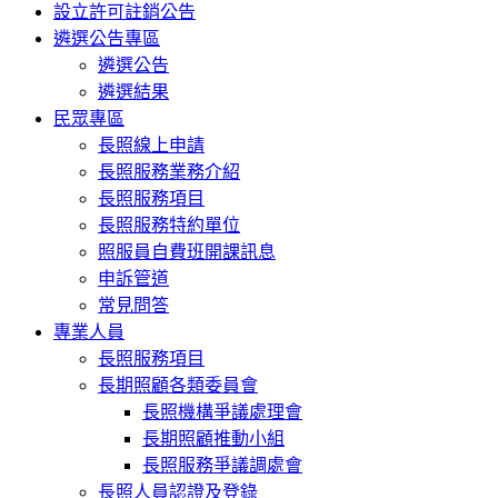
設立許可註銷公告
遴選公告專區
遴選公告
遴選結果
民眾專區
長照線上申請
長照服務業務介紹
長照服務項目
長照服務特約單位
照服員自費班開課訊息
申訴管道
常見問答
專業人員
長照服務項目
長期照顧各類委員會
長照機構爭議處理會
長期照顧推動小組
長照服務爭議調處會
長照人員認證及登錄