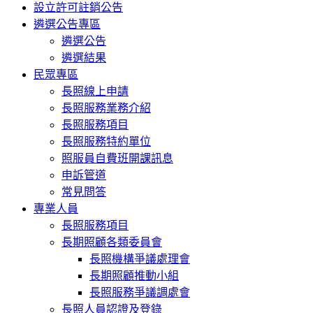
設立許可註銷公告
遴選公告專區
遴選公告
遴選結果
民眾專區
長照線上申請
長照服務業務介紹
長照服務項目
長照服務特約單位
照服員自費班開課訊息
申訴管道
常見問答
專業人員
長照服務項目
長期照顧各類委員會
長照機構爭議處理會
長期照顧推動小組
長照服務爭議調處會
長照人員認證及登錄