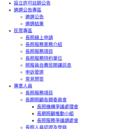
設立許可註銷公告
遴選公告專區
遴選公告
遴選結果
民眾專區
長照線上申請
長照服務業務介紹
長照服務項目
長照服務特約單位
照服員自費班開課訊息
申訴管道
常見問答
專業人員
長照服務項目
長期照顧各類委員會
長照機構爭議處理會
長期照顧推動小組
長照服務爭議調處會
長照人員認證及登錄