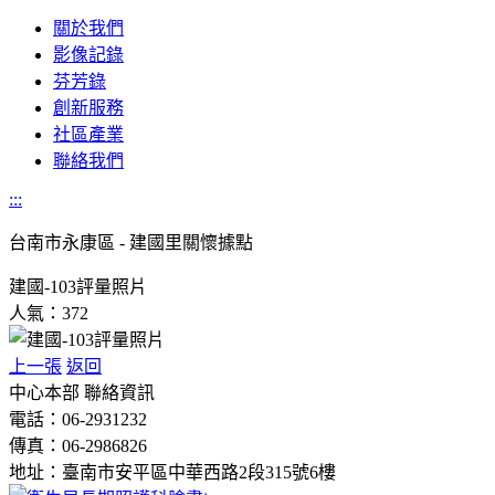
關於我們
影像記錄
芬芳錄
創新服務
社區產業
聯絡我們
:::
台南市
永康區 - 建國里關懷據點
建國-103評量照片
人氣：372
上一張
返回
中心本部 聯絡資訊
電話：06-2931232
傳真：06-2986826
地址：臺南市安平區中華西路2段315號6樓