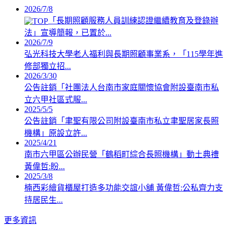
2026/7/8
「長期照顧服務人員訓練認證繼續教育及登錄辦
法」宣導簡報，已置於...
2026/7/9
弘光科技大學老人福利與長期照顧事業系，「115學年進
修部獨立招...
2026/3/30
公告註銷「社團法人台南市家庭關懷協會附設臺南市私
立六甲社區式服...
2025/5/5
公告註銷「聿聖有限公司附設臺南市私立聿聖居家長照
機構」原設立許...
2025/4/21
南市六甲區公辦民營「鶴稻町綜合長照機構」動土典禮
黃偉哲:盼...
2025/3/8
楠西彩繪貨櫃屋打造多功能交誼小舖 黃偉哲:公私齊力支
持居民生...
更多資訊