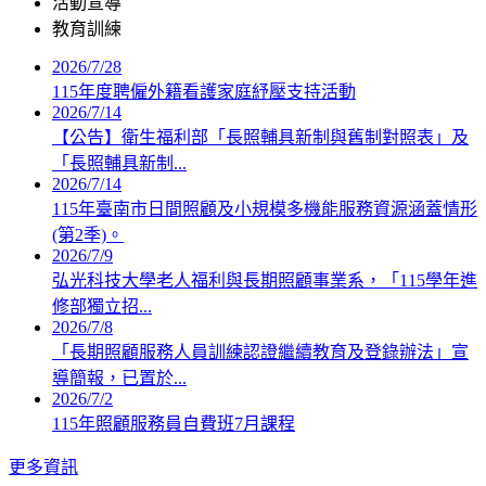
活動宣導
教育訓練
2026/7/28
115年度聘僱外籍看護家庭紓壓支持活動
2026/7/14
【公告】衛生福利部「長照輔具新制與舊制對照表」及
「長照輔具新制...
2026/7/14
115年臺南市日間照顧及小規模多機能服務資源涵蓋情形
(第2季)。
2026/7/9
弘光科技大學老人福利與長期照顧事業系，「115學年進
修部獨立招...
2026/7/8
「長期照顧服務人員訓練認證繼續教育及登錄辦法」宣
導簡報，已置於...
2026/7/2
115年照顧服務員自費班7月課程
更多資訊