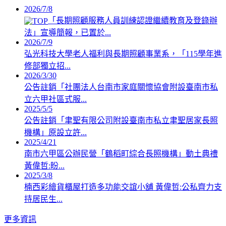
2026/7/8
「長期照顧服務人員訓練認證繼續教育及登錄辦
法」宣導簡報，已置於...
2026/7/9
弘光科技大學老人福利與長期照顧事業系，「115學年進
修部獨立招...
2026/3/30
公告註銷「社團法人台南市家庭關懷協會附設臺南市私
立六甲社區式服...
2025/5/5
公告註銷「聿聖有限公司附設臺南市私立聿聖居家長照
機構」原設立許...
2025/4/21
南市六甲區公辦民營「鶴稻町綜合長照機構」動土典禮
黃偉哲:盼...
2025/3/8
楠西彩繪貨櫃屋打造多功能交誼小舖 黃偉哲:公私齊力支
持居民生...
更多資訊