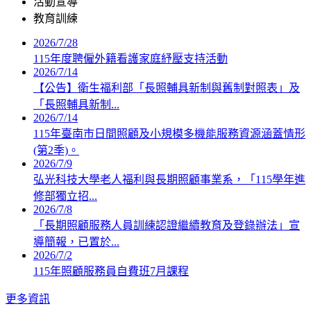
活動宣導
教育訓練
2026/7/28
115年度聘僱外籍看護家庭紓壓支持活動
2026/7/14
【公告】衛生福利部「長照輔具新制與舊制對照表」及
「長照輔具新制...
2026/7/14
115年臺南市日間照顧及小規模多機能服務資源涵蓋情形
(第2季)。
2026/7/9
弘光科技大學老人福利與長期照顧事業系，「115學年進
修部獨立招...
2026/7/8
「長期照顧服務人員訓練認證繼續教育及登錄辦法」宣
導簡報，已置於...
2026/7/2
115年照顧服務員自費班7月課程
更多資訊