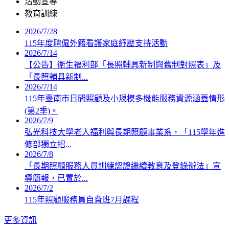
活動宣導
教育訓練
2026/7/28
115年度聘僱外籍看護家庭紓壓支持活動
2026/7/14
【公告】衛生福利部「長照輔具新制與舊制對照表」及
「長照輔具新制...
2026/7/14
115年臺南市日間照顧及小規模多機能服務資源涵蓋情形
(第2季)。
2026/7/9
弘光科技大學老人福利與長期照顧事業系，「115學年進
修部獨立招...
2026/7/8
「長期照顧服務人員訓練認證繼續教育及登錄辦法」宣
導簡報，已置於...
2026/7/2
115年照顧服務員自費班7月課程
更多資訊