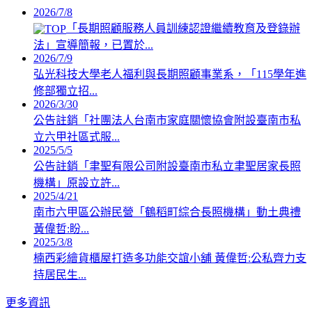
2026/7/8
「長期照顧服務人員訓練認證繼續教育及登錄辦
法」宣導簡報，已置於...
2026/7/9
弘光科技大學老人福利與長期照顧事業系，「115學年進
修部獨立招...
2026/3/30
公告註銷「社團法人台南市家庭關懷協會附設臺南市私
立六甲社區式服...
2025/5/5
公告註銷「聿聖有限公司附設臺南市私立聿聖居家長照
機構」原設立許...
2025/4/21
南市六甲區公辦民營「鶴稻町綜合長照機構」動土典禮
黃偉哲:盼...
2025/3/8
楠西彩繪貨櫃屋打造多功能交誼小舖 黃偉哲:公私齊力支
持居民生...
更多資訊