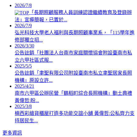
2026/7/8
「長期照顧服務人員訓練認證繼續教育及登錄辦
法」宣導簡報，已置於...
2026/7/9
弘光科技大學老人福利與長期照顧事業系，「115學年進
修部獨立招...
2026/3/30
公告註銷「社團法人台南市家庭關懷協會附設臺南市私
立六甲社區式服...
2025/5/5
公告註銷「聿聖有限公司附設臺南市私立聿聖居家長照
機構」原設立許...
2025/4/21
南市六甲區公辦民營「鶴稻町綜合長照機構」動土典禮
黃偉哲:盼...
2025/3/8
楠西彩繪貨櫃屋打造多功能交誼小舖 黃偉哲:公私齊力支
持居民生...
更多資訊