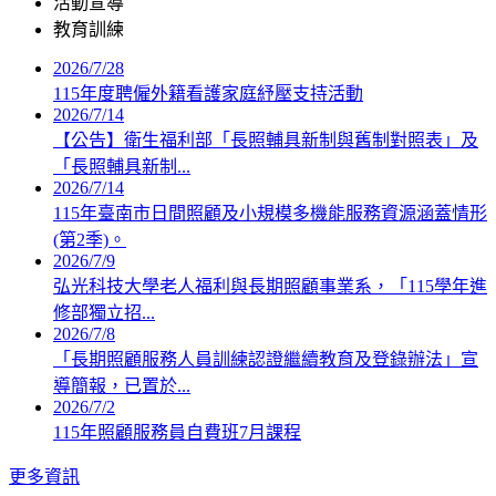
活動宣導
教育訓練
2026/7/28
115年度聘僱外籍看護家庭紓壓支持活動
2026/7/14
【公告】衛生福利部「長照輔具新制與舊制對照表」及
「長照輔具新制...
2026/7/14
115年臺南市日間照顧及小規模多機能服務資源涵蓋情形
(第2季)。
2026/7/9
弘光科技大學老人福利與長期照顧事業系，「115學年進
修部獨立招...
2026/7/8
「長期照顧服務人員訓練認證繼續教育及登錄辦法」宣
導簡報，已置於...
2026/7/2
115年照顧服務員自費班7月課程
更多資訊