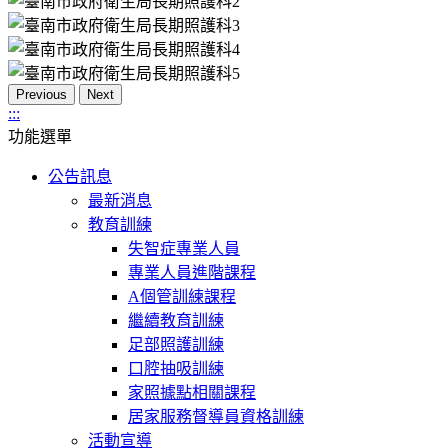
Previous
Next
:::
功能選單
公告訊息
最新消息
教育訓練
失智症專業人員
專業人員進階課程
A個管訓練課程
繼續教育訓練
足部照護訓練
口腔抽吸訓練
家照據點相關課程
居家服務督導員資格訓練
活動宣導