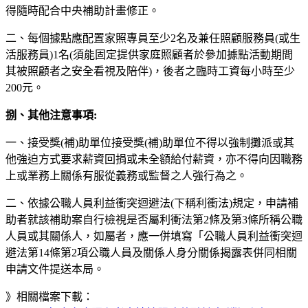
得隨時配合中央補助計畫修正。
二、每個據點應配置家照專員至少2名及兼任照顧服務員(或生
活服務員)1名(須能固定提供家庭照顧者於參加據點活動期間
其被照顧者之安全看視及陪伴)，後者之臨時工資每小時至少
200元。
捌、其他注意事項:
一、接受獎(補)助單位接受獎(補)助單位不得以強制攤派或其
他強迫方式要求薪資回捐或未全額給付薪資，亦不得向因職務
上或業務上關係有服從義務或監督之人強行為之。
二、依據公職人員利益衝突迴避法(下稱利衝法)規定，申請補
助者就該補助案自行檢視是否屬利衝法第2條及第3條所稱公職
人員或其關係人，如屬者，應一併填寫「公職人員利益衝突迴
避法第14條第2項公職人員及關係人身分關係揭露表併同相關
申請文件提送本局。
》相關檔案下載：