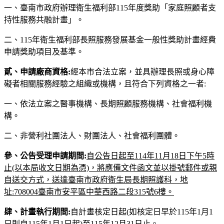
一、臺南市政府辦理衛生福利部115年度獎助「家庭照顧者支
持性服務共融計畫」。
二、115年衛生福利部長照服務發展基金一般性獎助計畫經費
申請獎助項目及基準。
貳、申請廠商資格
:
經本市合法立案，並具辦理長照或身心障
礙者相關服務經驗之組織或機構，且符合下列資格之一者:
一、依法立案之醫事機構、長期照顧服務機構、社會福利機
構。
二、非營利社團法人、財團法人、社會福利團體。
參、公告受理申請期間:
自公告日起至114年11月18日下午5時
止(以本局收文日期為憑)，將應備文件函文並以掛號郵件或親
自送交方式，送達臺南市政府衛生局長期照護科，地
址:708004臺南市安平區中華西路二段315號6樓。
肆、計畫執行期間:
自計畫核定日起(如核定日早於115年1月1
日則自115年1月1日起)至115年12月31日止。