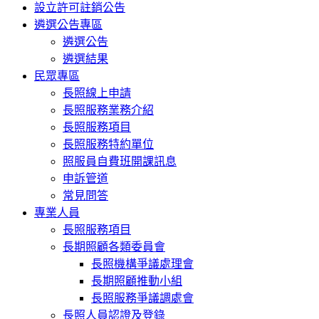
設立許可註銷公告
遴選公告專區
遴選公告
遴選結果
民眾專區
長照線上申請
長照服務業務介紹
長照服務項目
長照服務特約單位
照服員自費班開課訊息
申訴管道
常見問答
專業人員
長照服務項目
長期照顧各類委員會
長照機構爭議處理會
長期照顧推動小組
長照服務爭議調處會
長照人員認證及登錄